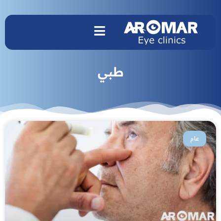
طبي
عام